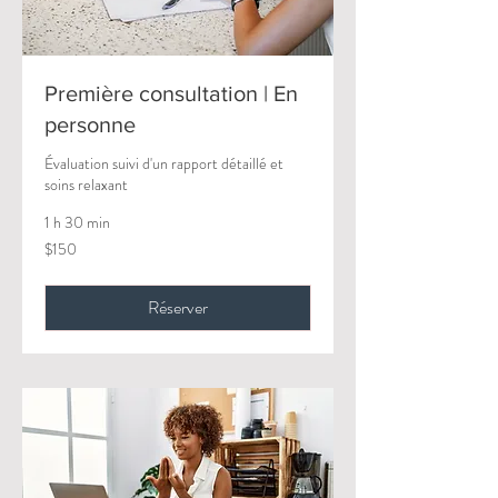
Première consultation | En
personne
Évaluation suivi d'un rapport détaillé et
soins relaxant
1 h 30 min
150
$150
Canadian
dollars
Réserver