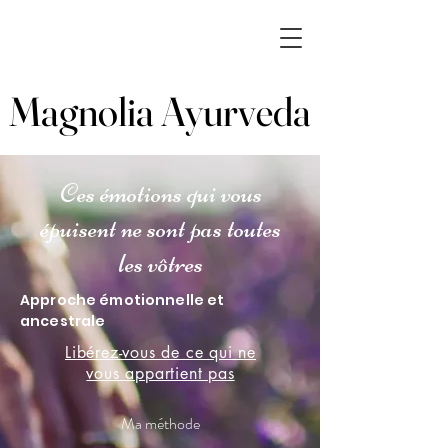
Magnolia Ayurveda
Magnolia Ayurveda
Ces émotions qui vous
épuisent ne sont pas toutes
les vôtres
Approche émotionnelle et
ancestrale
Libérez-vous de ce qui ne
vous appartient pas
Ma méthode