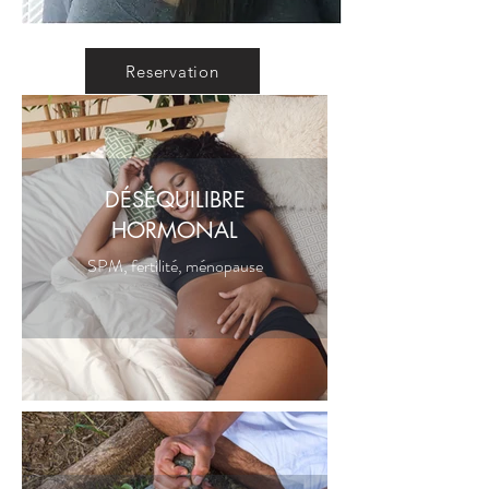
tout en honorant la personne dans sa 
globalité. Je crois que notre bien-être 
est intimement lié à notre 
Reservation
environnement, nos habitudes et notre 
monde intérieur, et j’ai à cœur d’offrir à 
mes clients les outils nécessaires pour 
créer de l’harmonie dans ces 
domaines.

DÉSÉQUILIBRE
___________________________________
HORMONAL
_____

SPM, fertilité, ménopause
Mes Formations et Compétences

Mon approche est solidement ancrée 
dans une combinaison de savoirs 
anciens et de connaissances 
modernes. Au fil des années, j’ai 
construit une base solide en guérison 
holistique :

•Études chamaniques (2010)

•Maîtrise en éthique publique, avec 