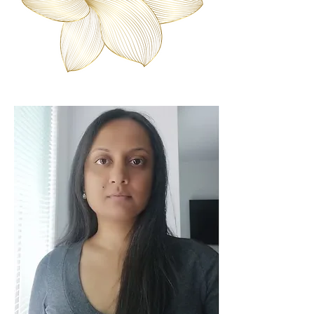
dévotion, ancré dans mon héritage 
mauricien et enrichi par des 
enseignements du monde entier.

Ayant grandi dans un profond respect 
pour la nature et les savoirs ancestraux, 
j'ai toujours été attiré par 
l'interconnectivité de la vie. Mes 
études m'ont conduit dans de 
nombreux endroits où j'ai collaboré 
avec des guérisseurs traditionnels et 
étudié les plantes médicinales, leurs 
propriétés et leur incroyable capacité à 
soutenir le corps, l'esprit et l'âme.

Une Philosophie Holistique

Pour moi, la véritable guérison consiste 
à identifier et traiter les causes 
profondes de nos défis—qu’ils soient 
physiques, émotionnels ou spirituels—