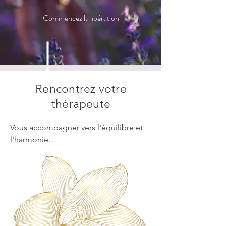
Commencez la libération
Rencontrez votre
thérapeute
Vous accompagner vers l'équilibre et 
l'harmonie

Je m'appelle Vyasha, je suis 
naturopathe et praticienne en 
ayurvéda. Avec plus de dix ans 
d'expérience, je guide les individus 
vers la guérison, la croissance et 
l'équilibre. Mon parcours est fait 
d'exploration et d’une profonde 