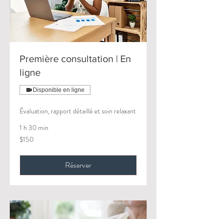
Première consultation | En
ligne
Disponible en ligne
Évaluation, rapport détaillé et soin relaxant
1 h 30 min
150
$150
Canadian
dollars
Réserver