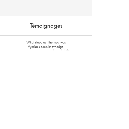
Témoignages
What stood out the most was
Vyasha's deep knowledge,
compassionate approach, and ability
to create a safe and engaging space.
The session was not just informative
but also interactive, allowing us to
reflect, share, and immediately apply
what we learned. Many of us walked
away feeling more centered, aware
of our personal stress triggers, and
equipped with Ayurvedic strategies
to harmonize both personal and
professional relationships.
— Sylvie, BCG Montreal