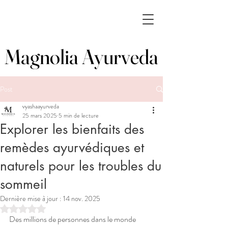
Magnolia Ayurveda
Magnolia Ayurveda
Post
vyashaayurveda
25 mars 2025
5 min de lecture
Explorer les bienfaits des
remèdes ayurvédiques et
naturels pour les troubles du
sommeil
Dernière mise à jour :
14 nov. 2025
Noté NaN étoiles sur 5.
Des millions de personnes dans le monde 