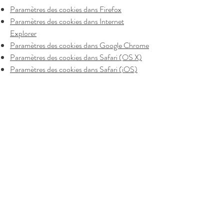
Paramètres des cookies dans Firefox
Paramètres des cookies dans Internet
Explorer
Paramètres des cookies dans Google Chrome
Paramètres des cookies dans Safari (OS X)
Paramètres des cookies dans Safari (iOS)
Paramètres des cookies dans Android
Pour refuser et empêcher que vos données
soient utilisées par Google Analytics sur tous
les sites Web, consultez les instructions
suivantes :
https://tools.google.com/dlpage/gaoptout?
hl=fr
Il se peut que nous modifiions cette politique
en matière de cookies. Nous vous