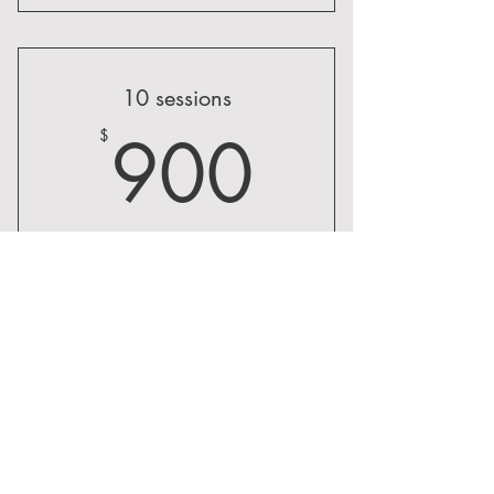
Je suis un avantage
Je suis un avantage
10 sessions
Je suis un avantage
900$
900
$
Je suis un avantage
Valable pendant 1 an
Buy Now >
Je suis un avantage
Je suis un avantage
Je suis un avantage