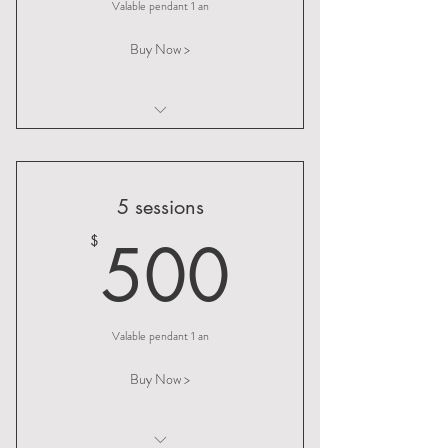
Valable pendant 1 an
Buy Now >
Je suis un avantage
Je suis un avantage
5 sessions
Je suis un avantage
500$
500
$
Valable pendant 1 an
Buy Now >