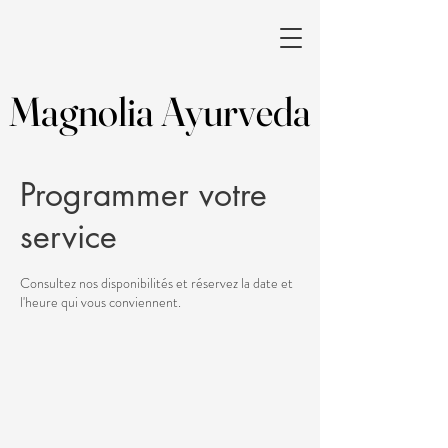
Magnolia Ayurveda
Magnolia Ayurveda
Programmer votre
service
Consultez nos disponibilités et réservez la date et
l'heure qui vous conviennent.